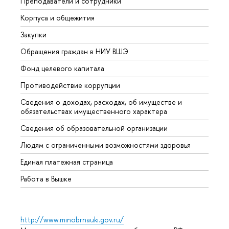
Преподаватели и сотрудники
Прием
Корпуса и общежития
Вышк
Закупки
Прием
Обращения граждан в НИУ ВШЭ
Аспир
Фонд целевого капитала
Допол
Противодействие коррупции
Центр
Сведения о доходах, расходах, об имуществе и
Бизне
обязательствах имущественного характера
Образ
Сведения об образовательной организации
Обрат
Людям с ограниченными возможностями здоровья
Единая платежная страница
Работа в Вышке
http://www.minobrnauki.gov.ru/