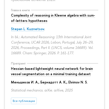
Глава в книге
Complexity of reasoning in Kleene algebra with sum-
of-letters hypotheses
Stepan L. Kuznetsov
.
In bk.: Automated Reasoning: 13th International Joint
Conference, IJCAR 2026, Lisbon, Portugal, July 26–29,
2026, Proceedings, Part II. (LNCS, volume 16689). Vol.
16689. Cham: Springer, 2026.
P. 161-177.
Препринт
Hessian-based lightweight neural network for brain
vessel segmentation on a minimal training dataset
Меньшиков И. А.
,
Бернадотт А. К.
,
Elvimov N. S.
Statistical mechanics. arXie. arXive, 2025
Все публикации