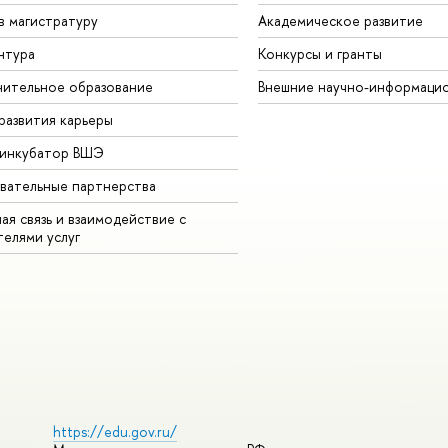
в магистратуру
Академическое развитие
нтура
Конкурсы и гранты
ительное образование
Внешние научно-информаци
развития карьеры
-инкубатор ВШЭ
вательные партнерства
ая связь и взаимодействие с
телями услуг
https://edu.gov.ru/