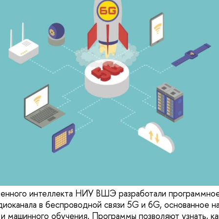
венного интеллекта НИУ ВШЭ разработали программно
иоканала в беспроводной связи 5G и 6G, основанное на
 и машинного обучения. Программы позволяют узнать, к