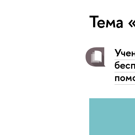
Тема 
Уче
бесп
пом