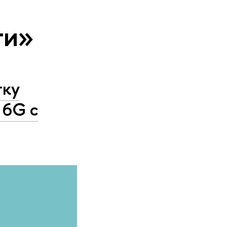
ти»
тку
 6G с