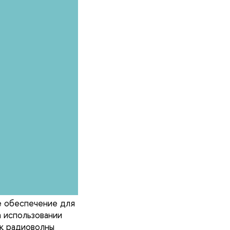
е обеспечение для
 использовании
ак радиоволны