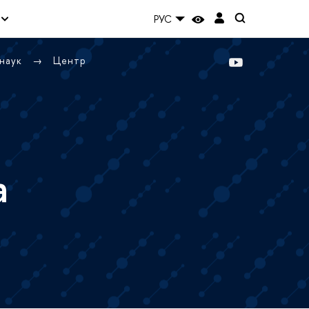
РУС
 наук
Центр
а