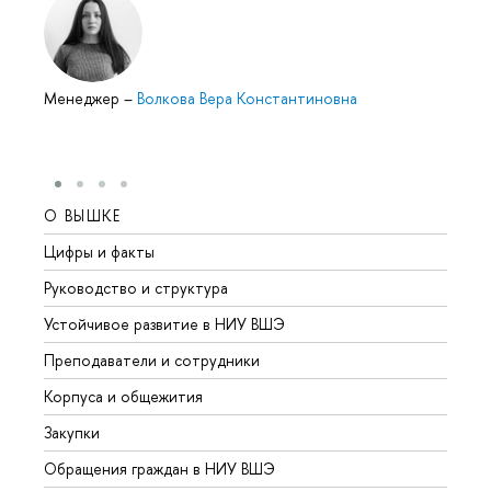
Менеджер
–
Волкова Вера Константиновна
О ВЫШКЕ
ОБР
Цифры и факты
Лице
Руководство и структура
Довуз
Устойчивое развитие в НИУ ВШЭ
Олим
Преподаватели и сотрудники
Прием
Корпуса и общежития
Вышк
Закупки
Прием
Обращения граждан в НИУ ВШЭ
Аспир