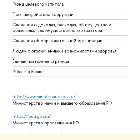
Фонд целевого капитала
Допол
Противодействие коррупции
Центр
Сведения о доходах, расходах, об имуществе и
Бизне
обязательствах имущественного характера
Образ
Сведения об образовательной организации
Обрат
Людям с ограниченными возможностями здоровья
Единая платежная страница
Работа в Вышке
http://www.minobrnauki.gov.ru/
Министерство науки и высшего образования РФ
https://edu.gov.ru/
Министерство просвещения РФ
https://elearning.hse.ru/mooc