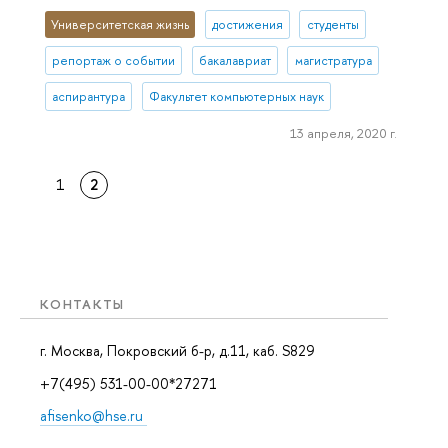
Университетская жизнь
достижения
студенты
репортаж о событии
бакалавриат
магистратура
аспирантура
Факультет компьютерных наук
13 апреля, 2020 г.
1
2
КОНТАКТЫ
г. Москва, Покровский б-р, д.11, каб. S829
+7(495) 531-00-00*27271
afisenko@hse.ru