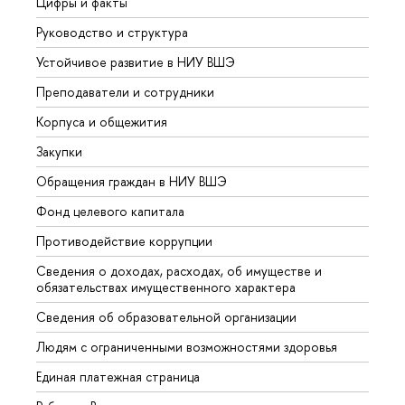
Цифры и факты
Лице
Руководство и структура
Довуз
Устойчивое развитие в НИУ ВШЭ
Олим
Преподаватели и сотрудники
Прием
Корпуса и общежития
Вышк
Закупки
Прием
Обращения граждан в НИУ ВШЭ
Аспир
Фонд целевого капитала
Допол
Противодействие коррупции
Центр
Сведения о доходах, расходах, об имуществе и
Бизне
обязательствах имущественного характера
Образ
Сведения об образовательной организации
Обрат
Людям с ограниченными возможностями здоровья
Единая платежная страница