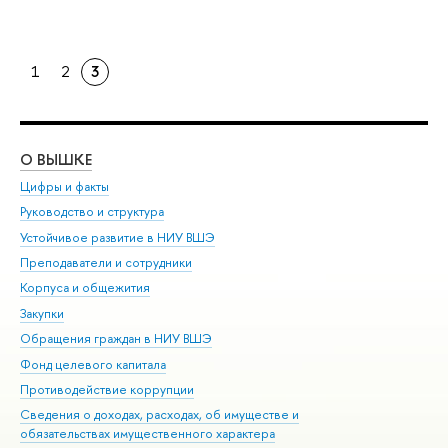
1
2
3
О ВЫШКЕ
ОБ
Цифры и факты
Ли
Руководство и структура
Дов
Устойчивое развитие в НИУ ВШЭ
Ол
Преподаватели и сотрудники
При
Корпуса и общежития
Вы
Закупки
При
Обращения граждан в НИУ ВШЭ
Ас
Фонд целевого капитала
До
Противодействие коррупции
Цен
Сведения о доходах, расходах, об имуществе и
Би
обязательствах имущественного характера
Об