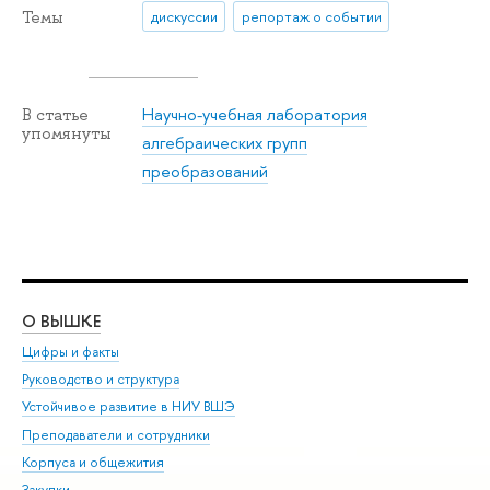
Темы
дискуссии
репортаж о событии
Научно-учебная лаборатория
В статье
упомянуты
алгебраических групп
преобразований
О ВЫШКЕ
ОБ
Цифры и факты
Ли
Руководство и структура
Дов
Устойчивое развитие в НИУ ВШЭ
Ол
Преподаватели и сотрудники
При
Корпуса и общежития
Вы
Закупки
При