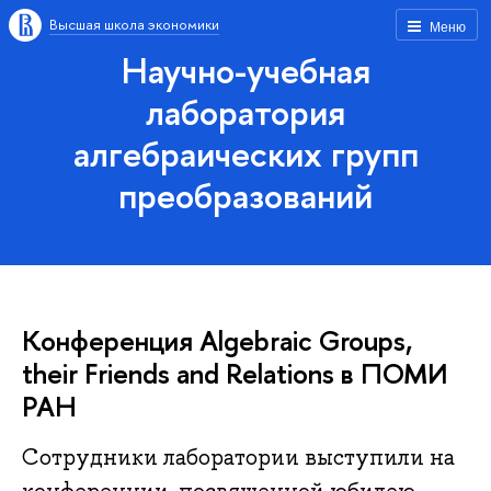
Высшая школа экономики
Меню
Научно-учебная
лаборатория
алгебраических групп
преобразований
Конференция Algebraic Groups,
their Friends and Relations в ПОМИ
РАН
Сотрудники лаборатории выступили на