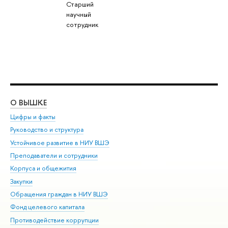
Старший
научный
сотрудник
О ВЫШКЕ
ОБ
Цифры и факты
Ли
Руководство и структура
Дов
Устойчивое развитие в НИУ ВШЭ
Ол
Преподаватели и сотрудники
При
Корпуса и общежития
Вы
Закупки
При
Обращения граждан в НИУ ВШЭ
Ас
Фонд целевого капитала
До
Противодействие коррупции
Цен