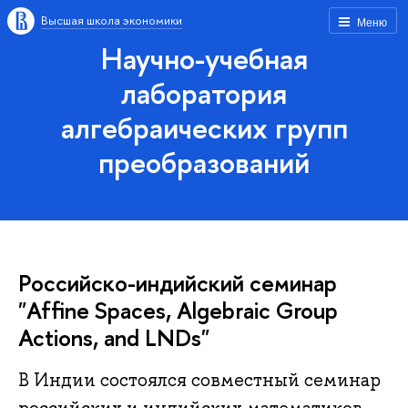
Высшая школа экономики
Меню
Научно-учебная
лаборатория
алгебраических групп
преобразований
Российско-индийский семинар
"Affine Spaces, Algebraic Group
Actions, and LNDs"
В Индии состоялся совместный семинар