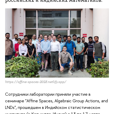
российских и индийских математиков.
https://affine-spaces-2023.netlify.app/
Сотрудники лаборатории приняли участие в
семинаре "Affine Spaces, Algebraic Group Actions, and
LNDs", прошедшем в Индийском статистическом
институте (г. Калькутта, Индия) с 13 по 17 марта