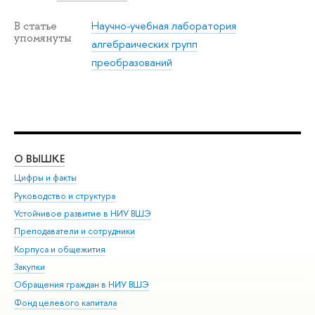
Научно-учебная лаборатория
В статье
упомянуты
алгебраических групп
преобразований
О ВЫШКЕ
ОБ
Цифры и факты
Ли
Руководство и структура
Дов
Устойчивое развитие в НИУ ВШЭ
Ол
Преподаватели и сотрудники
При
Корпуса и общежития
Вы
Закупки
При
Обращения граждан в НИУ ВШЭ
Ас
Фонд целевого капитала
До