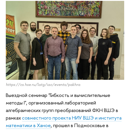
https://cs.hse.ru/latg/iac/events/pakhra
Выездной семинар "Гибкость и вычислительные
методы I", организованный лабораторией
алгебраических групп преобразований ФКН ВШЭ в
рамках
совместного проекта НИУ ВШЭ и института
математики в Ханое
, прошел в Подмосковье в