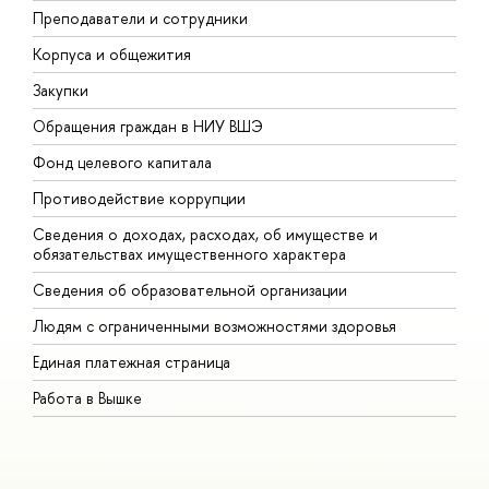
Преподаватели и сотрудники
П
Корпуса и общежития
В
Закупки
П
Обращения граждан в НИУ ВШЭ
А
Фонд целевого капитала
Д
Противодействие коррупции
Ц
Сведения о доходах, расходах, об имуществе и
Б
обязательствах имущественного характера
О
Сведения об образовательной организации
О
Людям с ограниченными возможностями здоровья
Единая платежная страница
Работа в Вышке