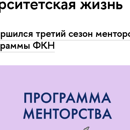
рситетская жизнь
ершился третий сезон ментор
граммы ФКН