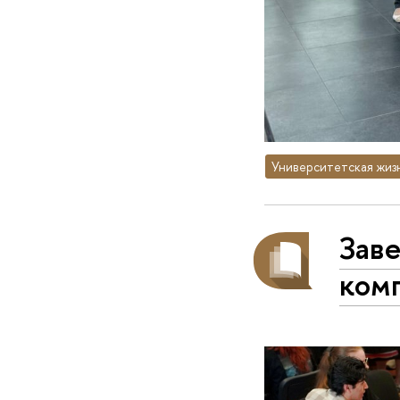
Университетская жиз
Заве
ком