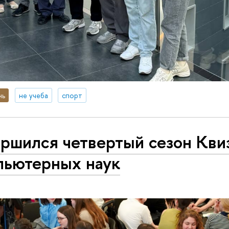
нь
не учеба
спорт
ршился четвертый сезон Кви
пьютерных наук