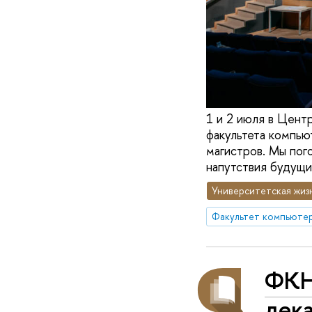
1 и 2 июля в Цент
факультета компьют
магистров. Мы пог
напутствия будущи
Университетская жиз
Факультет компьютер
ФКН
дек