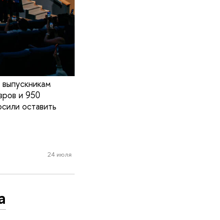
 выпускникам
вров и 950
осили оставить
24 июля
а