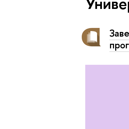
Униве
Зав
про