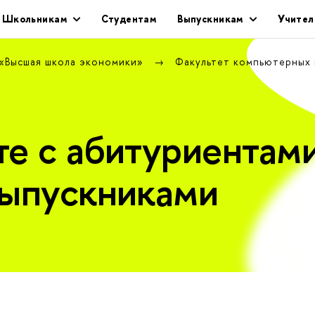
Школьникам
Студентам
Выпускникам
Учител
 «Высшая школа экономики»
Факультет компьютерных
те с абитуриентами
выпускниками