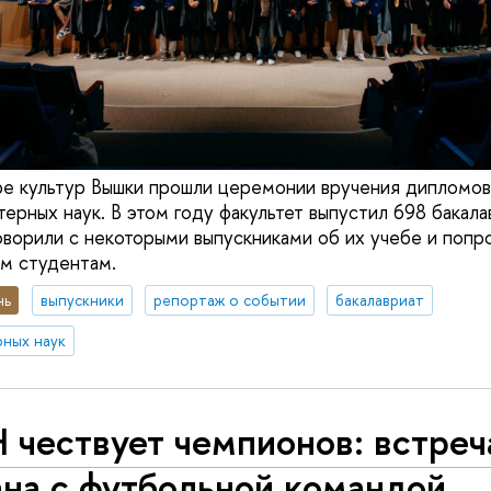
ре культур Вышки прошли церемонии вручения дипломов
ерных наук. В этом году факультет выпустил 698 бакала
оворили с некоторыми выпускниками об их учебе и попр
м студентам.
нь
выпускники
репортаж о событии
бакалавриат
ных наук
 чествует чемпионов: встреч
ана с футбольной командой