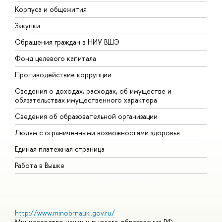
Корпуса и общежития
В
Закупки
П
Обращения граждан в НИУ ВШЭ
А
Фонд целевого капитала
Д
Противодействие коррупции
Ц
Сведения о доходах, расходах, об имуществе и
Б
обязательствах имущественного характера
О
Сведения об образовательной организации
О
Людям с ограниченными возможностями здоровья
Единая платежная страница
Работа в Вышке
http://www.minobrnauki.gov.ru/
Министерство науки и высшего образования РФ