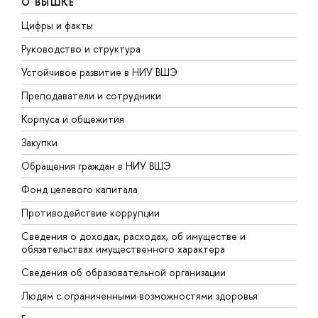
О ВЫШКЕ
Цифры и факты
Л
Руководство и структура
Д
Устойчивое развитие в НИУ ВШЭ
О
Преподаватели и сотрудники
П
Корпуса и общежития
В
Закупки
П
Обращения граждан в НИУ ВШЭ
А
Фонд целевого капитала
Д
Противодействие коррупции
Ц
Сведения о доходах, расходах, об имуществе и
Б
обязательствах имущественного характера
О
Сведения об образовательной организации
О
Людям с ограниченными возможностями здоровья