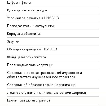
Цифры и факты
Л
Руководство и структура
Д
Устойчивое развитие в НИУ ВШЭ
О
Преподаватели и сотрудники
П
Корпуса и общежития
В
Закупки
П
Обращения граждан в НИУ ВШЭ
А
Фонд целевого капитала
Д
Противодействие коррупции
Ц
Сведения о доходах, расходах, об имуществе и
Б
обязательствах имущественного характера
О
Сведения об образовательной организации
О
Людям с ограниченными возможностями здоровья
Единая платежная страница