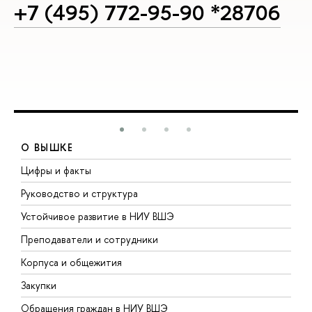
+7 (495) 772-95-90 *28706
О ВЫШКЕ
Цифры и факты
Л
Руководство и структура
Д
Устойчивое развитие в НИУ ВШЭ
О
Преподаватели и сотрудники
П
Корпуса и общежития
В
Закупки
П
Обращения граждан в НИУ ВШЭ
А