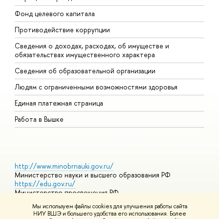
Фонд целевого капитала
Д
Противодействие коррупции
Ц
Сведения о доходах, расходах, об имуществе и
Б
обязательствах имущественного характера
О
Сведения об образовательной организации
О
Людям с ограниченными возможностями здоровья
Единая платежная страница
Работа в Вышке
http://www.minobrnauki.gov.ru/
Министерство науки и высшего образования РФ
https://edu.gov.ru/
Министерство просвещения РФ
https://elearning.hse.ru/mooc
Мы используем файлы cookies для улучшения работы сайта
Массовые открытые онлайн-курсы
НИУ ВШЭ и большего удобства его использования. Более