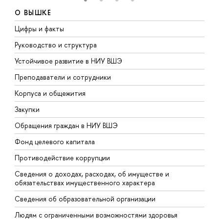
О ВЫШКЕ
Цифры и факты
Л
Руководство и структура
Д
Устойчивое развитие в НИУ ВШЭ
О
Преподаватели и сотрудники
П
Корпуса и общежития
В
Закупки
П
Обращения граждан в НИУ ВШЭ
А
Фонд целевого капитала
Д
Противодействие коррупции
Ц
Сведения о доходах, расходах, об имуществе и
Б
обязательствах имущественного характера
О
Сведения об образовательной организации
О
Людям с ограниченными возможностями здоровья