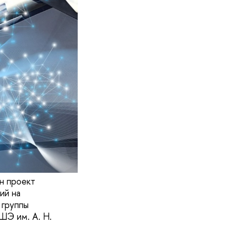
н проект
ий на
 группы
ШЭ им. А. Н.