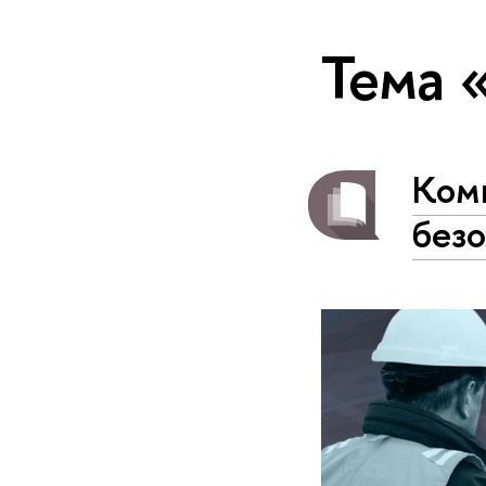
Тема 
Ком
безо