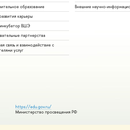
ительное образование
Внешние научно-информаци
развития карьеры
-инкубатор ВШЭ
вательные партнерства
ая связь и взаимодействие с
телями услуг
https://edu.gov.ru/
Министерство просвещения РФ