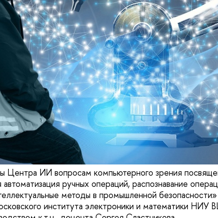
мы Центра ИИ вопросам компьютерного зрения посвяще
 автоматизация ручных операций, распознавание операц
теллектуальные методы в промышленной безопасности»
сковского института электроники и математики НИУ В
одством к.т.н., доцента Сергея Сластникова.