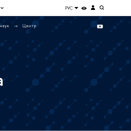
РУС
 наук
Центр
а