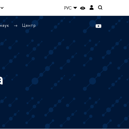
РУС
 наук
Центр
а