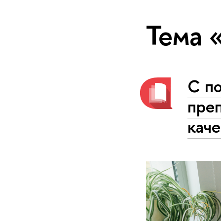
Тема 
С п
пре
каче