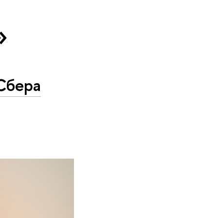
»
Сбера