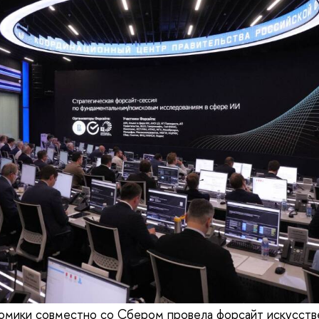
омики совместно со Сбером провела форсайт искусств