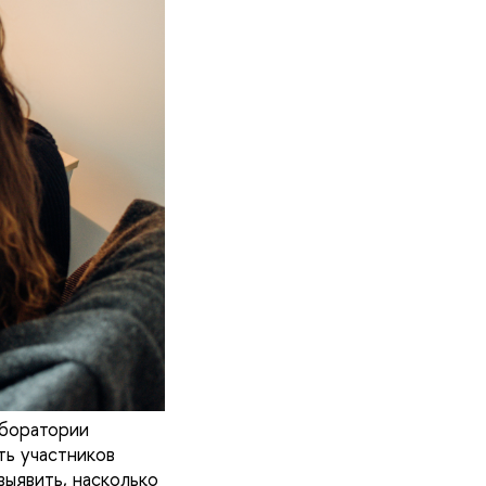
боратории
ть участников
выявить, насколько