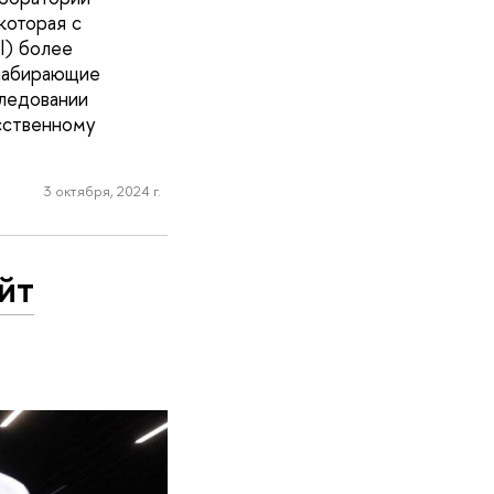
которая с
I) более
 набирающие
следовании
сственному
3 октября, 2024 г.
йт