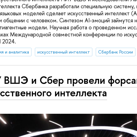
теллекта Сбербанка разработали специальную систему, 
зыковых моделей сделает искусственный интеллект (A
и общении с человеком. Синтезом AI-эмоций займутся
тиагентные модели. Научная работа о проведенном ис
амках Международной совместной конференции по иску
I 2024.
ия и аналитика
искусственный интеллект
Сбербанк России
 ВШЭ и Сбер провели форса
сственного интеллекта