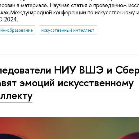
есован в материале. Научная статья о проведенном исс
мках Международной конференции по искусственному и
D 2024.
йн-образование
искусственный интеллект
ледователи НИУ ВШЭ и Сбе
авят эмоций искусственному
еллекту