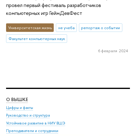
провел первый фестиваль разработчиков
компьютерных игр ГеймДевФест
Университетская жизнь
не учеба
репортаж о событии
Факультет компьютерных наук
6 февраля 2024
О ВЫШКЕ
ОБ
Цифры и факты
Ли
Руководство и структура
Дов
Устойчивое развитие в НИУ ВШЭ
Ол
Преподаватели и сотрудники
При