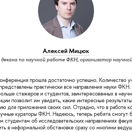
Алексей Мицюк
декана по научной работе ФКН, организатор научно
конференция прошла достаточно успешно. Количество у
 представлены практически все направления науки ФКН. 
больше стажеров и студентов, заинтересованных в научн
нции позволит им увидеть, какие интересные результаты
ию для приложения своих сил. Отрадно, что в работе 
аучные кураторы ФКН. Надеюсь, теперь ребята смогут 
им студентам об исследовательских направлениях факуль
ить в неформальной обстановке сразу со многими веду