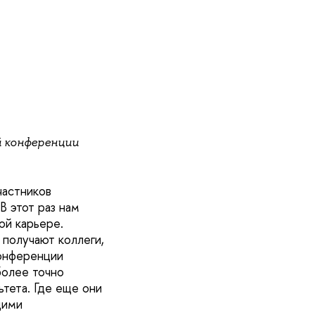
й конференции
частников
В этот раз нам
ой карьере.
 получают коллеги,
конференции
более точно
тета. Где еще они
щими