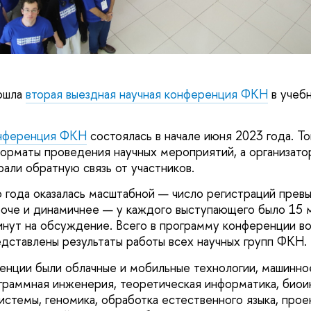
ошла
вторая выездная научная конференция ФКН
в учеб
онференция ФКН
состоялась в начале июня 2023 года. То
орматы проведения научных мероприятий, а организато
рали обратную связь от участников.
 года оказалась масштабной — число регистраций превы
оче и динамичнее — у каждого выступающего было 15 
инут на обсуждение. Всего в программу конференции в
едставлены результаты работы всех научных групп ФКН.
нции были облачные и мобильные технологии, машинно
ограммная инженерия, теоретическая информатика, био
стемы, геномика, обработка естественного языка, прое