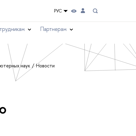
РУС
трудникам
Партнерам
ьютерных наук
Новости
ю