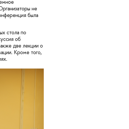
темное
Организаторы не
конференция была
ых стола по
куссия об
также две лекции о
ации. Кроме того,
ях.