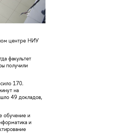
ном центре НИУ
гда факультет
ры получили
сило 170.
минут на
ошло 49 докладов,
е обучение и
информатика и
ктирование