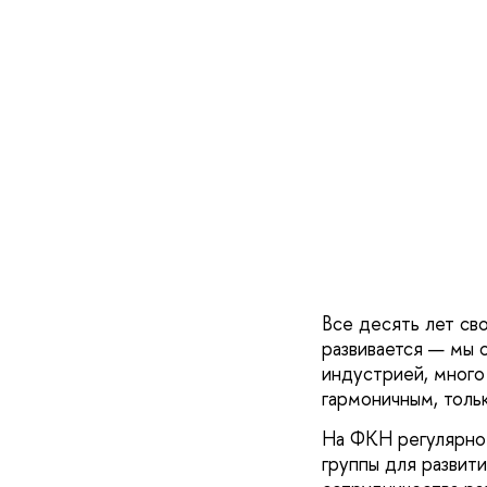
Все десять лет св
развивается — мы 
индустрией, много
гармоничным, толь
На ФКН регулярно 
группы для развит