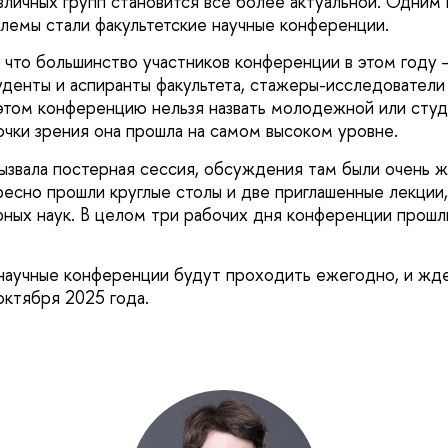
зличных групп становится все более актуальной. Одним 
лемы стали факультетские научные конференции.
 что большинство участников конференции в этом году
уденты и аспиранты факультета, стажеры-исследователи
этом конференцию нельзя назвать молодежной или сту
чки зрения она прошла на самом высоком уровне.
ызвала постерная сессия, обсуждения там были очень ж
есно прошли круглые столы и две приглашенные лекции
ных наук. В целом три рабочих дня конференции прошл
научные конференции будут проходить ежегодно, и жде
октября 2025 года.