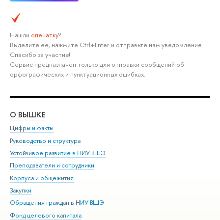
Нашли
опечатку
?
Выделите её, нажмите Ctrl+Enter и отправьте нам уведомление.
Спасибо за участие!
Сервис предназначен только для отправки сообщений об
орфографических и пунктуационных ошибках.
О ВЫШКЕ
ОБ
Цифры и факты
Ли
Руководство и структура
Дов
Устойчивое развитие в НИУ ВШЭ
Ол
Преподаватели и сотрудники
При
Корпуса и общежития
Вы
Закупки
При
Обращения граждан в НИУ ВШЭ
Ас
Фонд целевого капитала
До