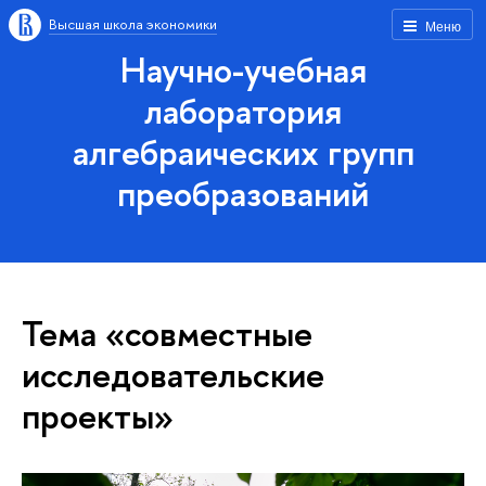
Высшая школа экономики
Меню
Научно-учебная
лаборатория
алгебраических групп
преобразований
Тема «совместные
исследовательские
проекты»