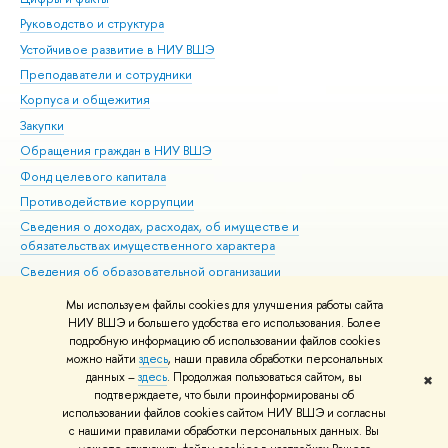
Руководство и структура
Дов
Устойчивое развитие в НИУ ВШЭ
Ол
Преподаватели и сотрудники
При
Корпуса и общежития
Вы
Закупки
При
Обращения граждан в НИУ ВШЭ
Ас
Фонд целевого капитала
До
Противодействие коррупции
Цен
Сведения о доходах, расходах, об имуществе и
Би
обязательствах имущественного характера
Об
Сведения об образовательной организации
Обр
Людям с ограниченными возможностями здоровья
Мы используем файлы cookies для улучшения работы сайта
Единая платежная страница
НИУ ВШЭ и большего удобства его использования. Более
подробную информацию об использовании файлов cookies
Работа в Вышке
можно найти
здесь
, наши правила обработки персональных
данных –
здесь
. Продолжая пользоваться сайтом, вы
✖
Редактору
подтверждаете, что были проинформированы об
© НИУ ВШЭ 1993–2026
Адреса и контакты
Условия использования
использовании файлов cookies сайтом НИУ ВШЭ и согласны
с нашими правилами обработки персональных данных. Вы
материалов
Политика конфиденциальности
Карта сайта