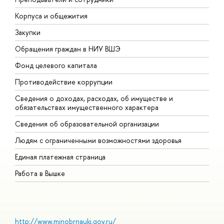
Корпуса и общежития
В
Закупки
П
Обращения граждан в НИУ ВШЭ
А
Фонд целевого капитала
Д
Противодействие коррупции
Ц
Сведения о доходах, расходах, об имуществе и
Б
обязательствах имущественного характера
О
Сведения об образовательной организации
О
Людям с ограниченными возможностями здоровья
Единая платежная страница
Работа в Вышке
http://www.minobrnauki.gov.ru/