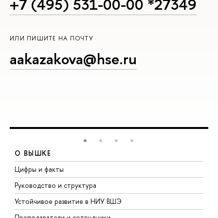
+7 (495) 531-00-00 *27349
ИЛИ ПИШИТЕ НА ПОЧТУ
aakazakova@hse.ru
О ВЫШКЕ
Цифры и факты
Л
Руководство и структура
Д
Устойчивое развитие в НИУ ВШЭ
О
Преподаватели и сотрудники
П