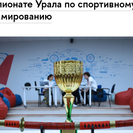
ионате Урала по спортивном
­ми­ро­ва­нию