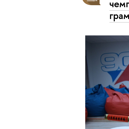
чемп
грам