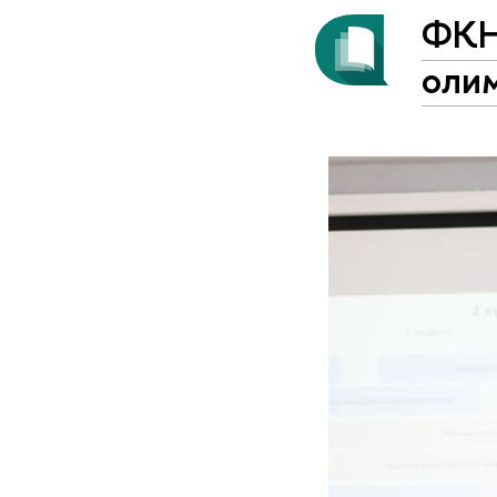
ФКН 
оли