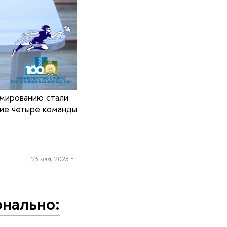
ммированию стали
тие четыре команды
23 мая, 2023 г.
онально: