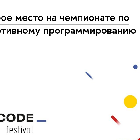
ое место на чемпионате по
тивному про­грам­ми­ро­ва­ни