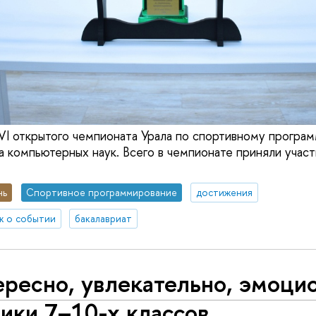
I открытого чемпионата Урала по спортивному програ
а компьютерных наук. Всего в чемпионате приняли учас
нь
Спортивное программирование
достижения
ж о событии
бакалавриат
ресно, увлекательно, эмоци
ики 7–10-х классов