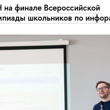
на финале Все­рос­сий­ской
мпиады школьников по инфор