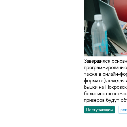
Завершился основн
программированию,
также в онлайн-фор
формате), каждая и
Вышки на Покровск
большинство компь
призеров будут об
Поступающим
реп