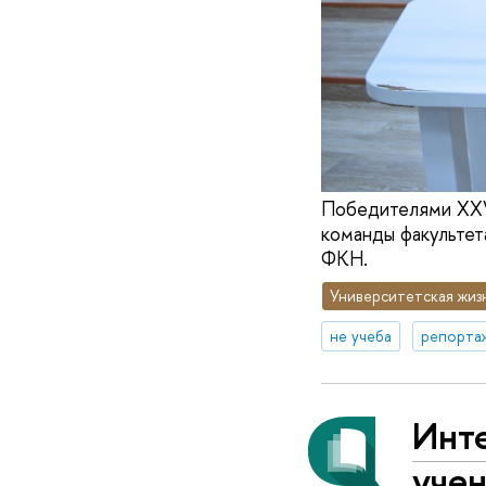
Победителями XXV
команды факультет
ФКН.
Университетская жиз
не учеба
репорта
Инте
учен