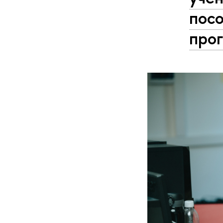
пос
про