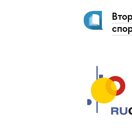
Втор
спор