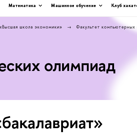
Математика
Машинное обучение
Клуб хака
 «Высшая школа экономики»
Факультет компьютерных
еских олимпиад
«бакалавриат»