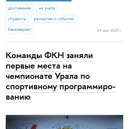
достижения
не учеба
студенты
репортаж о событии
бакалавриат
24 мая, 2023 г.
Команды ФКН заняли
первые места на
чемпионате Урала по
спортивному про­грам­ми­ро­
ва­нию