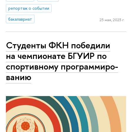
репортаж о событии
бакалавриат
23 мая, 2023 г.
Студенты ФКН победили
на чемпионате БГУИР по
спортивному про­грам­ми­ро­
ва­нию