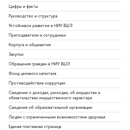
Цифры и факты
Л
Руководство и структура
Д
Устойчивое развитие в НИУ ВШЭ
О
Преподаватели и сотрудники
П
Корпуса и общежития
В
Закупки
П
Обращения граждан в НИУ ВШЭ
А
Фонд целевого капитала
Д
Противодействие коррупции
Ц
Сведения о доходах, расходах, об имуществе и
Б
обязательствах имущественного характера
О
Сведения об образовательной организации
О
Людям с ограниченными возможностями здоровья
Единая платежная страница