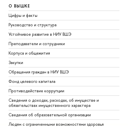
О ВЫШКЕ
Цифры и факты
Л
Руководство и структура
Д
Устойчивое развитие в НИУ ВШЭ
О
Преподаватели и сотрудники
П
Корпуса и общежития
В
Закупки
П
Обращения граждан в НИУ ВШЭ
А
Фонд целевого капитала
Д
Противодействие коррупции
Ц
Сведения о доходах, расходах, об имуществе и
Б
обязательствах имущественного характера
О
Сведения об образовательной организации
О
Людям с ограниченными возможностями здоровья