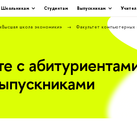
Школьникам
Студентам
Выпускникам
Учител
 «Высшая школа экономики»
Факультет компьютерных
те с абитуриентами
выпускниками