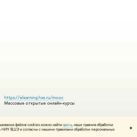
https://elearning.hse.ru/mooc
Массовые открытые онлайн-курсы
ьзовании файлов cookies можно найти
здесь
, наши правила обработки
Редактору
✖
том НИУ ВШЭ и согласны с нашими правилами обработки персональных