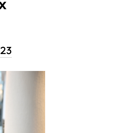
х
023