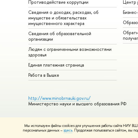
Противодействие коррупции
Центр 
Сведения о доходах, расходах, об
Бизнес
имуществе и обязательствах
Образо
имущественного характера
Обратн
Сведения об образовательной
получа
организации
Людям с ограниченными возможностями
здоровья
Единая платежная страница
Работа в Вышке
http://www.minobrnauki.gov.ru/
Министерство науки и высшего образования РФ
Мы используем файлы cookies для улучшения работы сайта НИУ ВШЭ
© НИУ ВШЭ 1993–2026
Адреса и контакты
Условия использ
персональных данных –
здесь
. Продолжая пользоваться сайтом, вы 
Шрифты HSE Sans и HSE Slab разработаны в
Школе дизайна 