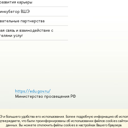
развития карьеры
-инкубатор ВШЭ
вательные партнерства
ая связь и взаимодействие с
телями услуг
https://edu.gov.ru/
Министерство просвещения РФ
 и большего удобства его использования. Более подробную информацию об испол
ования материалов
Политика конфиденциальности
Карта сайта
подтверждаете, что были проинформированы об использовании файлов cookies сай
НИУ ВШЭ
данных. Вы можете отключить файлы cookies в настройках Вашего браузера.