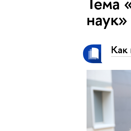
Тема 
наук»
Как