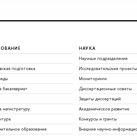
ЗОВАНИЕ
НАУКА
Научные подразделения
вская подготовка
Исследовательские проекты
иады
Мониторинги
в бакалавриат
Диссертационные советы
Защиты диссертаций
в магистратуру
Академическое развитие
нтура
Конкурсы и гранты
ительное образование
Внешние научно-информаци