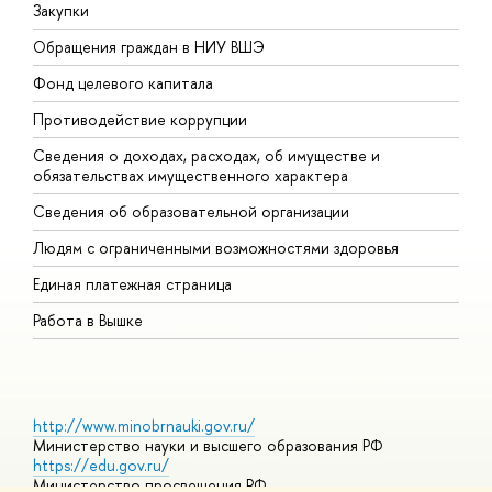
Закупки
П
Обращения граждан в НИУ ВШЭ
А
Фонд целевого капитала
Д
Противодействие коррупции
Ц
Сведения о доходах, расходах, об имуществе и
Б
обязательствах имущественного характера
О
Сведения об образовательной организации
О
Людям с ограниченными возможностями здоровья
Единая платежная страница
Работа в Вышке
http://www.minobrnauki.gov.ru/
Министерство науки и высшего образования РФ
https://edu.gov.ru/
Министерство просвещения РФ