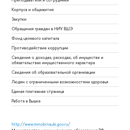
Корпуса и общежития
Вышк
Закупки
Прием
Обращения граждан в НИУ ВШЭ
Аспир
Фонд целевого капитала
Допол
Противодействие коррупции
Центр
Сведения о доходах, расходах, об имуществе и
Бизне
обязательствах имущественного характера
Образ
Сведения об образовательной организации
Обрат
Людям с ограниченными возможностями здоровья
Единая платежная страница
Работа в Вышке
http://www.minobrnauki.gov.ru/