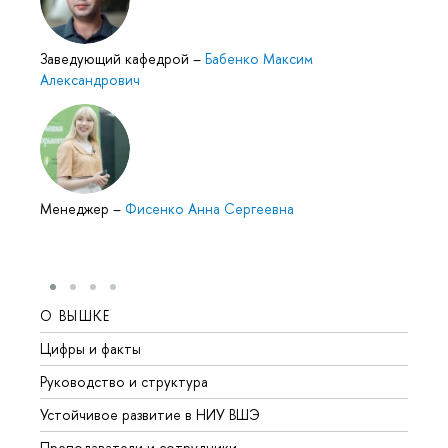
Заведующий кафедрой
–
Бабенко Максим
Александрович
Менеджер
–
Фисенко Анна Сергеевна
О ВЫШКЕ
ОБР
Цифры и факты
Лице
Руководство и структура
Довуз
Устойчивое развитие в НИУ ВШЭ
Олим
Преподаватели и сотрудники
Прием