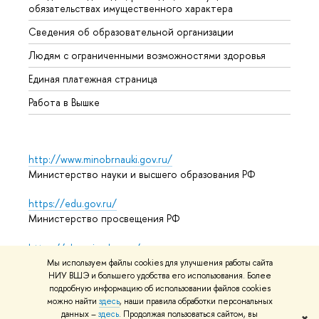
обязательствах имущественного характера
Образ
Сведения об образовательной организации
Обрат
Людям с ограниченными возможностями здоровья
Единая платежная страница
Работа в Вышке
http://www.minobrnauki.gov.ru/
Министерство науки и высшего образования РФ
https://edu.gov.ru/
Министерство просвещения РФ
https://elearning.hse.ru/mooc
Массовые открытые онлайн-курсы
Мы используем файлы cookies для улучшения работы сайта
НИУ ВШЭ и большего удобства его использования. Более
подробную информацию об использовании файлов cookies
можно найти
здесь
, наши правила обработки персональных
© НИУ ВШЭ 1993–2026
Адреса и контакты
Условия
данных –
здесь
. Продолжая пользоваться сайтом, вы
✖