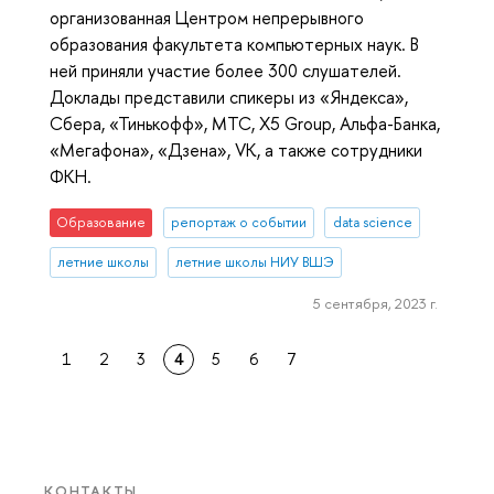
организованная Центром непрерывного
образования факультета компьютерных наук. В
ней приняли участие более 300 слушателей.
Доклады представили спикеры из «Яндекса»,
Сбера, «Тинькофф», МТС, X5 Group, Альфа-Банка,
«Мегафона», «Дзена», VK, а также сотрудники
ФКН.
Образование
репортаж о событии
data science
летние школы
летние школы НИУ ВШЭ
5 сентября, 2023 г.
1
2
3
4
5
6
7
КОНТАКТЫ