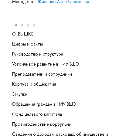
Менеджер
–
Фисенко Анна Сергеевна
О ВЫШКЕ
ОБР
Цифры и факты
Лице
Руководство и структура
Довуз
Устойчивое развитие в НИУ ВШЭ
Олим
Преподаватели и сотрудники
Прием
Корпуса и общежития
Вышк
Закупки
Прием
Обращения граждан в НИУ ВШЭ
Аспир
Фонд целевого капитала
Допол
Противодействие коррупции
Центр
Сведения о доходах, расходах, об имуществе и
Бизне