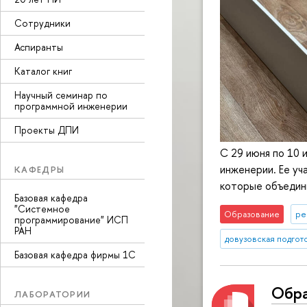
Сотрудники
Аспиранты
Каталог книг
Научный семинар по
программной инженерии
Проекты ДПИ
С 29 июня по 10 
инженерии. Ее уч
КАФЕДРЫ
которые объедини
Базовая кафедра
"Системное
Образование
ре
программирование" ИСП
РАН
довузовская подгот
Базовая кафедра фирмы 1С
Обра
ЛАБОРАТОРИИ