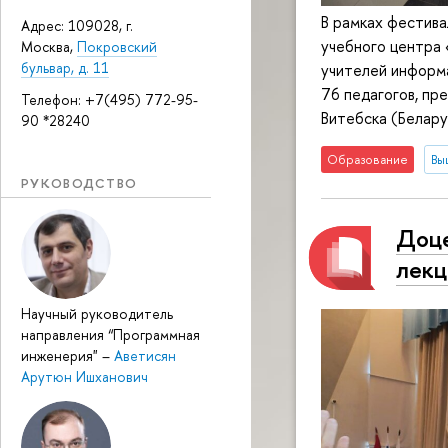
В рамках фестив
Адрес: 109028, г.
учебного центра
Москва,
Покровский
бульвар, д. 11
учителей информа
76 педагогов, пр
Телефон: +7(495) 772-95-
Витебска (Беларус
90 *28240
Образование
Вы
РУКОВОДСТВО
Доце
лекц
Научный руководитель
направления “Программная
инженерия"
–
Аветисян
Арутюн Ишханович