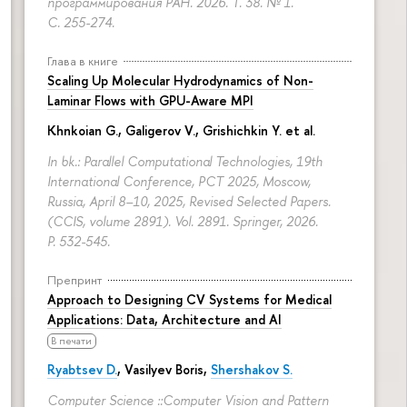
программирования РАН. 2026. Т. 38. № 1.
С. 255-274.
Глава в книге
Scaling Up Molecular Hydrodynamics of Non-
Laminar Flows with GPU-Aware MPI
Khnkoian G.,
Galigerov V.
, Grishichkin Y. et al.
In bk.: Parallel Computational Technologies, 19th
International Conference, PCT 2025, Moscow,
Russia, April 8–10, 2025, Revised Selected Papers.
(CCIS, volume 2891). Vol. 2891. Springer, 2026.
P. 532-545.
Препринт
Approach to Designing CV Systems for Medical
Applications: Data, Architecture and AI
В печати
Ryabtsev D.
,
Vasilyev Boris
,
Shershakov S.
Computer Science ::Computer Vision and Pattern