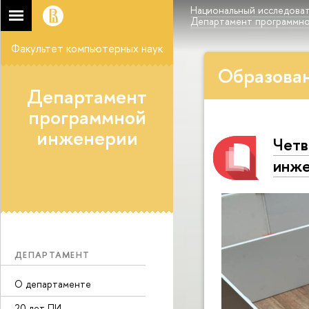
Национальный исследоват
Департамент программн
Факультет компьютерных наук
Образован
Департамент
программной
инженерии
Четв
инже
ДЕПАРТАМЕНТ
О департаменте
20 лет ПИ