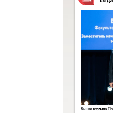
выда
Вышка вручила П