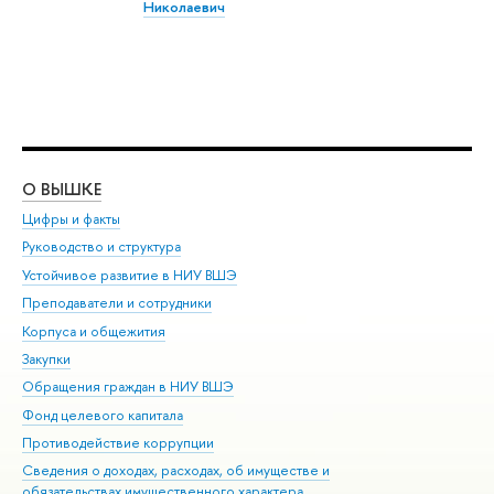
Николаевич
О ВЫШКЕ
ОБ
Цифры и факты
Ли
Руководство и структура
Дов
Устойчивое развитие в НИУ ВШЭ
Ол
Преподаватели и сотрудники
При
Корпуса и общежития
Вы
Закупки
При
Обращения граждан в НИУ ВШЭ
Ас
Фонд целевого капитала
До
Противодействие коррупции
Цен
Сведения о доходах, расходах, об имуществе и
Би
обязательствах имущественного характера