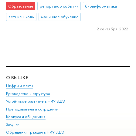
Образование
репортаж о событии
биоинформатика
летние школы
машинное обучение
2 сентября 2022
О ВЫШКЕ
ОБ
Цифры и факты
Ли
Руководство и структура
Дов
Устойчивое развитие в НИУ ВШЭ
Ол
Преподаватели и сотрудники
При
Корпуса и общежития
Вы
Закупки
При
Обращения граждан в НИУ ВШЭ
Ас