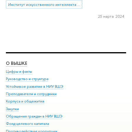
Институт искусственного интеллекта и цифровых наук
25 марта 2024
О ВЫШКЕ
ОБ
Цифры и факты
Ли
Руководство и структура
Дов
Устойчивое развитие в НИУ ВШЭ
Ол
Преподаватели и сотрудники
При
Корпуса и общежития
Вы
Закупки
При
Обращения граждан в НИУ ВШЭ
Ас
Фонд целевого капитала
До
Противодействие коррупции
Цен