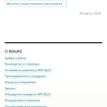
Институт искусственного интеллекта и цифровых наук
25 марта 2024
О ВЫШКЕ
ОБ
Цифры и факты
Ли
Руководство и структура
Дов
Устойчивое развитие в НИУ ВШЭ
Ол
Преподаватели и сотрудники
При
Корпуса и общежития
Вы
Закупки
При
Обращения граждан в НИУ ВШЭ
Ас
Фонд целевого капитала
До
Противодействие коррупции
Цен