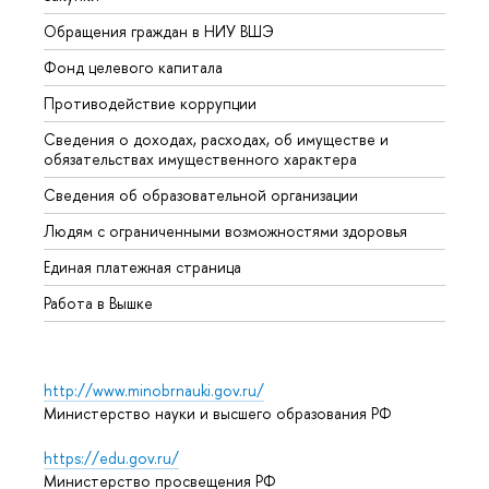
Обращения граждан в НИУ ВШЭ
Аспир
Фонд целевого капитала
Допол
Противодействие коррупции
Центр
Сведения о доходах, расходах, об имуществе и
Бизне
обязательствах имущественного характера
Образ
Сведения об образовательной организации
Обрат
Людям с ограниченными возможностями здоровья
Единая платежная страница
Работа в Вышке
http://www.minobrnauki.gov.ru/
Министерство науки и высшего образования РФ
https://edu.gov.ru/
Министерство просвещения РФ