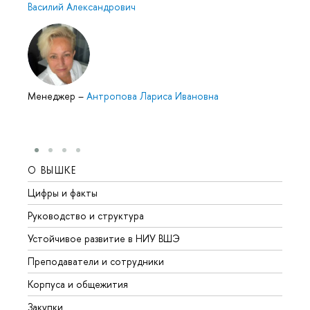
Василий Александрович
Менеджер
–
Антропова Лариса Ивановна
О ВЫШКЕ
ОБР
Цифры и факты
Лице
Руководство и структура
Довуз
Устойчивое развитие в НИУ ВШЭ
Олим
Преподаватели и сотрудники
Прием
Корпуса и общежития
Вышк
Закупки
Прием