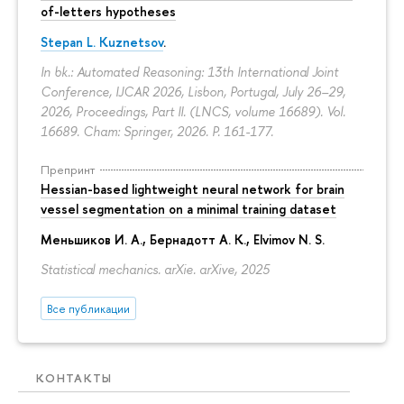
of-letters hypotheses
Stepan L. Kuznetsov
.
In bk.: Automated Reasoning: 13th International Joint
Conference, IJCAR 2026, Lisbon, Portugal, July 26–29,
2026, Proceedings, Part II. (LNCS, volume 16689). Vol.
16689. Cham: Springer, 2026.
P. 161-177.
Препринт
Hessian-based lightweight neural network for brain
vessel segmentation on a minimal training dataset
Меньшиков И. А.
,
Бернадотт А. К.
,
Elvimov N. S.
Statistical mechanics. arXie. arXive, 2025
Все публикации
КОНТАКТЫ