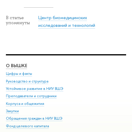
Центр биомедицинских
В статье
упомянуты
исследований и технологий
О ВЫШКЕ
ОБ
Цифры и факты
Ли
Руководство и структура
Дов
Устойчивое развитие в НИУ ВШЭ
Ол
Преподаватели и сотрудники
При
Корпуса и общежития
Вы
Закупки
При
Обращения граждан в НИУ ВШЭ
Ас
Фонд целевого капитала
До