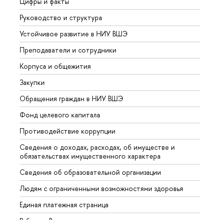
Цифры и факты
Лице
Руководство и структура
Довуз
Устойчивое развитие в НИУ ВШЭ
Олим
Преподаватели и сотрудники
Прием
Корпуса и общежития
Вышк
Закупки
Прием
Обращения граждан в НИУ ВШЭ
Аспир
Фонд целевого капитала
Допол
Противодействие коррупции
Центр
Сведения о доходах, расходах, об имуществе и
Бизне
обязательствах имущественного характера
Образ
Сведения об образовательной организации
Обрат
Людям с ограниченными возможностями здоровья
Единая платежная страница