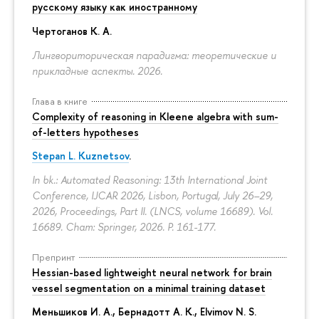
русскому языку как иностранному
Чертоганов К. А.
Лингвориторическая парадигма: теоретические и
прикладные аспекты. 2026.
Глава в книге
Complexity of reasoning in Kleene algebra with sum-
of-letters hypotheses
Stepan L. Kuznetsov
.
In bk.: Automated Reasoning: 13th International Joint
Conference, IJCAR 2026, Lisbon, Portugal, July 26–29,
2026, Proceedings, Part II. (LNCS, volume 16689). Vol.
16689. Cham: Springer, 2026.
P. 161-177.
Препринт
Hessian-based lightweight neural network for brain
vessel segmentation on a minimal training dataset
Меньшиков И. А.
,
Бернадотт А. К.
,
Elvimov N. S.