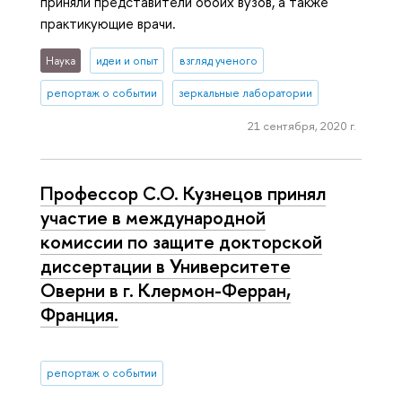
приняли представители обоих вузов, а также
практикующие врачи.
Наука
идеи и опыт
взгляд ученого
репортаж о событии
зеркальные лаборатории
21 сентября, 2020 г.
Профессор С.О. Кузнецов принял
участие в меж­ду­на­род­ной
комиссии по защите докторской
диссертации в Уни­вер­си­те­те
Оверни в г. Клермон-Ферран,
Франция.
репортаж о событии