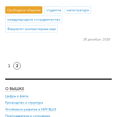
Свободное общение
студенты
магистратура
международное сотрудничество
Факультет компьютерных наук
28 декабря 2018
1
2
О ВЫШКЕ
ОБ
Цифры и факты
Ли
Руководство и структура
Дов
Устойчивое развитие в НИУ ВШЭ
Ол
Преподаватели и сотрудники
При