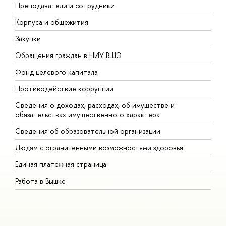
Преподаватели и сотрудники
П
Корпуса и общежития
В
Закупки
П
Обращения граждан в НИУ ВШЭ
А
Фонд целевого капитала
Д
Противодействие коррупции
Ц
Сведения о доходах, расходах, об имуществе и
Б
обязательствах имущественного характера
О
Сведения об образовательной организации
О
Людям с ограниченными возможностями здоровья
Единая платежная страница
Работа в Вышке