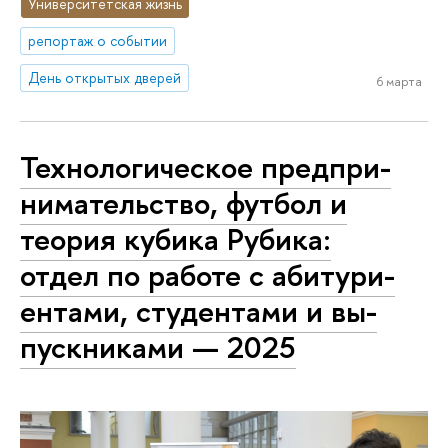
Университетская жизнь
репортаж о событии
День открытых дверей
6 марта
Тех­но­ло­ги­че­ское пред­при­
ни­ма­тель­ство, футбол и
теория кубика Рубика:
отдел по работе с аби­ту­ри­
ен­та­ми, студентами и вы­
пуск­ни­ка­ми — 2025