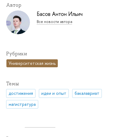
Автор
Басов Антон Ильич
Все новости автора
Рубрики
Университетская жизнь
Темы
достижения
идеи и опыт
бакалавриат
магистратура