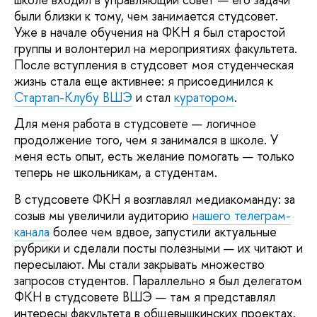
были близки к тому, чем занимается студсовет.
Уже в начале обучения на ФКН я был старостой
группы и волонтерил на мероприятиях факультета.
После вступления в студсовет моя студенческая
жизнь стала еще активнее: я присоединился к
Стартап-Клубу ВШЭ
и стал
куратором
.
Для меня работа в студсовете — логичное
продолжение того, чем я занимался в школе. У
меня есть опыт, есть желание помогать — только
теперь не школьникам, а студентам.
В студсовете ФКН я возглавлял медиакоманду: за
созыв мы увеличили аудиторию
нашего телеграм-
канала
более чем вдвое, запустили актуальные
рубрики и сделали посты полезными — их читают и
пересылают. Мы стали закрывать множество
запросов студентов. Параллельно я был делегатом
ФКН в студсовете ВШЭ — там я представлял
интересы факультета в общевышкинских проектах.