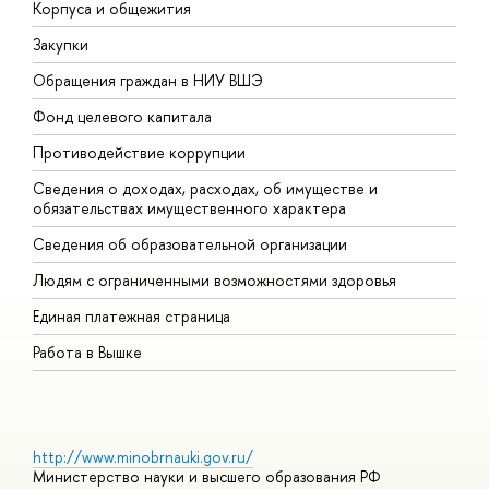
Корпуса и общежития
В
Закупки
П
Обращения граждан в НИУ ВШЭ
А
Фонд целевого капитала
Д
Противодействие коррупции
Ц
Сведения о доходах, расходах, об имуществе и
Б
обязательствах имущественного характера
О
Сведения об образовательной организации
О
Людям с ограниченными возможностями здоровья
Единая платежная страница
Работа в Вышке
http://www.minobrnauki.gov.ru/
Министерство науки и высшего образования РФ