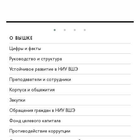
О ВЫШКЕ
Цифры и факты
Л
Руководство и структура
Д
Устойчивое развитие в НИУ ВШЭ
О
Преподаватели и сотрудники
П
Корпуса и общежития
В
Закупки
П
Обращения граждан в НИУ ВШЭ
А
Фонд целевого капитала
Д
Противодействие коррупции
Ц