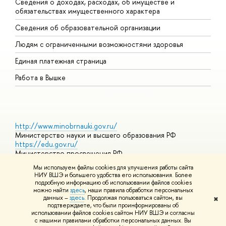
Сведения о доходах, расходах, об имуществе и
Б
обязательствах имущественного характера
О
Сведения об образовательной организации
О
Людям с ограниченными возможностями здоровья
Единая платежная страница
Работа в Вышке
http://www.minobrnauki.gov.ru/
Министерство науки и высшего образования РФ
https://edu.gov.ru/
Министерство просвещения РФ
https://elearning.hse.ru/mooc
Мы используем файлы cookies для улучшения работы сайта
Массовые открытые онлайн-курсы
НИУ ВШЭ и большего удобства его использования. Более
подробную информацию об использовании файлов cookies
можно найти
здесь
, наши правила обработки персональных
данных –
здесь
. Продолжая пользоваться сайтом, вы
✖
© НИУ ВШЭ 1993–2026
Адреса и контакты
Условия
подтверждаете, что были проинформированы об
использования материалов
Политика конфиденциальности
Карта
использовании файлов cookies сайтом НИУ ВШЭ и согласны
сайта
с нашими правилами обработки персональных данных. Вы
Шрифты HSE Sans и HSE Slab разработаны в
Школе дизайна НИУ