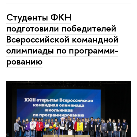
Студенты ФКН
подготовили победителей
Все­рос­сий­ской командной
олимпиады по про­грам­ми­
ро­ва­нию