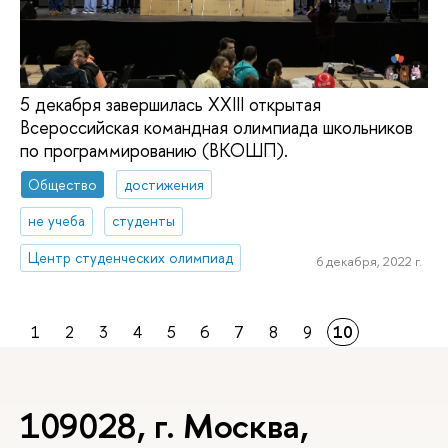
5 декабря завершилась XXIII открытая
Всероссийская командная олимпиада школьников
по программированию (ВКОШП).
Общество
достижения
не учеба
студенты
Центр студенческих олимпиад
6 декабря, 2022 г.
1
2
3
4
5
6
7
8
9
10
109028, г. Москва,