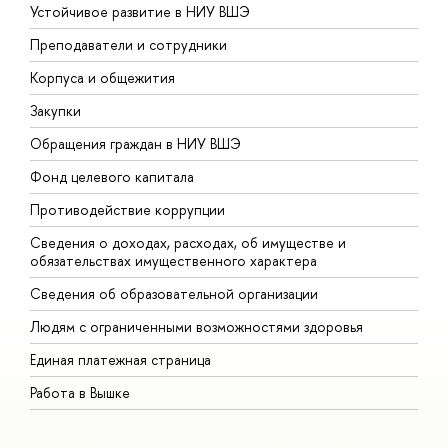
Устойчивое развитие в НИУ ВШЭ
О
Преподаватели и сотрудники
П
Корпуса и общежития
В
Закупки
П
Обращения граждан в НИУ ВШЭ
А
Фонд целевого капитала
Д
Противодействие коррупции
Ц
Сведения о доходах, расходах, об имуществе и
Б
обязательствах имущественного характера
О
Сведения об образовательной организации
О
Людям с ограниченными возможностями здоровья
Единая платежная страница
Работа в Вышке