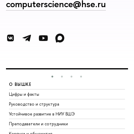
computerscience@hse.ru
О ВЫШКЕ
Цифры и факты
Л
Руководство и структура
Д
Устойчивое развитие в НИУ ВШЭ
О
Преподаватели и сотрудники
П
Корпуса и общежития
В