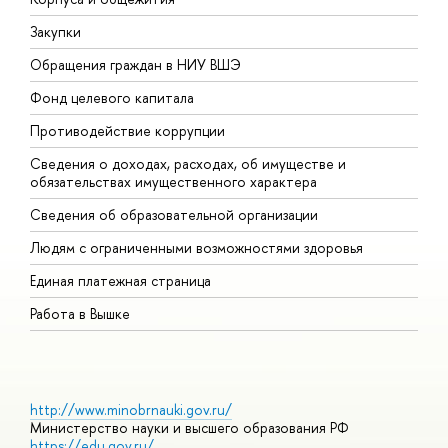
Закупки
П
Обращения граждан в НИУ ВШЭ
А
Фонд целевого капитала
Д
Противодействие коррупции
Ц
Сведения о доходах, расходах, об имуществе и
Б
обязательствах имущественного характера
О
Сведения об образовательной организации
О
Людям с ограниченными возможностями здоровья
Единая платежная страница
Работа в Вышке
http://www.minobrnauki.gov.ru/
Министерство науки и высшего образования РФ
https://edu.gov.ru/