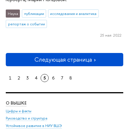
Наука
публикации
исследования и аналитика
репортаж о событии
25 мая 2022
Следующая страница
1
2
3
4
5
6
7
8
О ВЫШКЕ
ОБ
Цифры и факты
Ли
Руководство и структура
Дов
Устойчивое развитие в НИУ ВШЭ
Ол