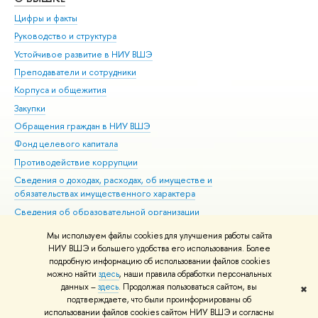
Цифры и факты
Ли
Руководство и структура
Дов
Устойчивое развитие в НИУ ВШЭ
Ол
Преподаватели и сотрудники
При
Корпуса и общежития
Вы
Закупки
При
Обращения граждан в НИУ ВШЭ
Ас
Фонд целевого капитала
До
Противодействие коррупции
Цен
Сведения о доходах, расходах, об имуществе и
Би
обязательствах имущественного характера
Об
Сведения об образовательной организации
Обр
Людям с ограниченными возможностями здоровья
Мы используем файлы cookies для улучшения работы сайта
Единая платежная страница
НИУ ВШЭ и большего удобства его использования. Более
подробную информацию об использовании файлов cookies
Работа в Вышке
можно найти
здесь
, наши правила обработки персональных
данных –
здесь
. Продолжая пользоваться сайтом, вы
✖
Редактору
подтверждаете, что были проинформированы об
© НИУ ВШЭ 1993–2026
Адреса и контакты
Условия использования
использовании файлов cookies сайтом НИУ ВШЭ и согласны