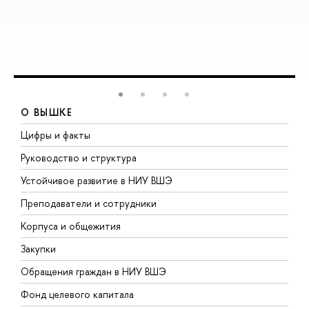
О ВЫШКЕ
Цифры и факты
Л
Руководство и структура
Д
Устойчивое развитие в НИУ ВШЭ
О
Преподаватели и сотрудники
П
Корпуса и общежития
В
Закупки
П
Обращения граждан в НИУ ВШЭ
А
Фонд целевого капитала
Д