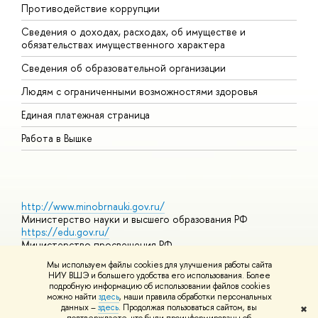
Противодействие коррупции
Ц
Сведения о доходах, расходах, об имуществе и
Б
обязательствах имущественного характера
О
Сведения об образовательной организации
О
Людям с ограниченными возможностями здоровья
Единая платежная страница
Работа в Вышке
http://www.minobrnauki.gov.ru/
Министерство науки и высшего образования РФ
https://edu.gov.ru/
Министерство просвещения РФ
https://elearning.hse.ru/mooc
Мы используем файлы cookies для улучшения работы сайта
Массовые открытые онлайн-курсы
НИУ ВШЭ и большего удобства его использования. Более
подробную информацию об использовании файлов cookies
можно найти
здесь
, наши правила обработки персональных
данных –
здесь
. Продолжая пользоваться сайтом, вы
✖
© НИУ ВШЭ 1993–2026
Адреса и контакты
Условия