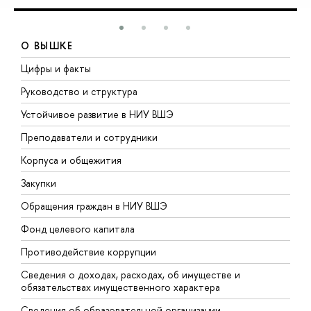
О ВЫШКЕ
Цифры и факты
Л
Руководство и структура
Д
Устойчивое развитие в НИУ ВШЭ
О
Преподаватели и сотрудники
П
Корпуса и общежития
В
Закупки
П
Обращения граждан в НИУ ВШЭ
А
Фонд целевого капитала
Д
Противодействие коррупции
Ц
Сведения о доходах, расходах, об имуществе и
Б
обязательствах имущественного характера
О
Сведения об образовательной организации