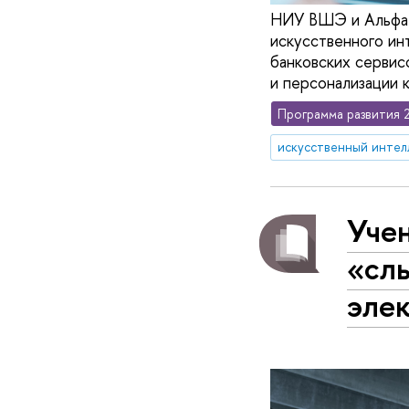
НИУ ВШЭ и Альфа-Б
искусственного ин
банковских сервис
и персонализации к
Программа развития 
искусственный интел
Уче
«сл
эле