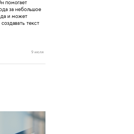
Он помогает
кода за небольшое
ода и может
 создавать текст
9 июля