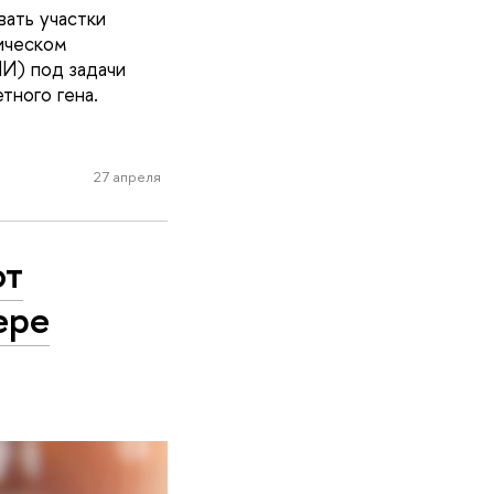
ать участки
ическом
И) под задачи
тного гена.
27 апреля
ют
ере