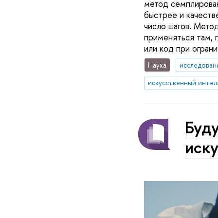
метод семплирова
быстрее и качеств
число шагов. Метод
применяться там, 
или код при огран
Наука
исследован
искусственный интел
Буд
иск