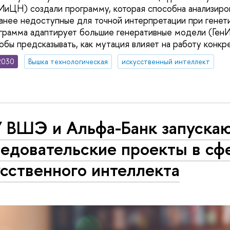
ЦН) создали программу, которая способна анализиров
ранее недоступные для точной интерпретации при генет
грамма адаптирует большие генеративные модели (ГенИ
обы предсказывать, как мутация влияет на работу конкре
2030
Вышка технологическая
искусственный интеллект
 ВШЭ и Альфа-Банк запуска
ледовательские проекты в сф
сственного интеллекта