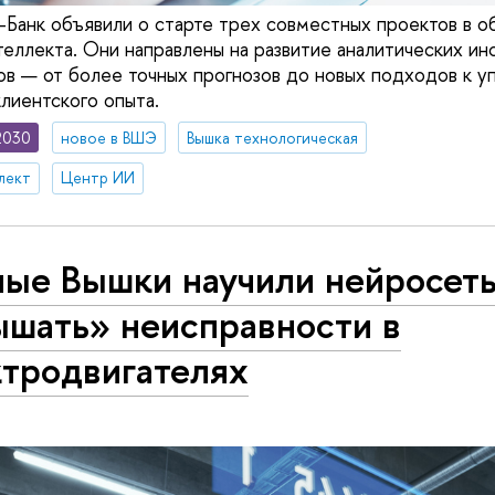
анк объявили о старте трех совместных проектов в о
теллекта. Они направлены на развитие аналитических и
ов — от более точных прогнозов до новых подходов к у
лиентского опыта.
2030
новое в ВШЭ
Вышка технологическая
лект
Центр ИИ
ные Вышки научили нейросет
ышать» неисправности в
ктродвигателях