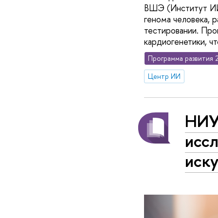
ВШЭ (Институт ИИи
генома человека, 
тестировании. Про
кардиогенетики, чт
Программа развития 
Центр ИИ
НИУ
исс
иску