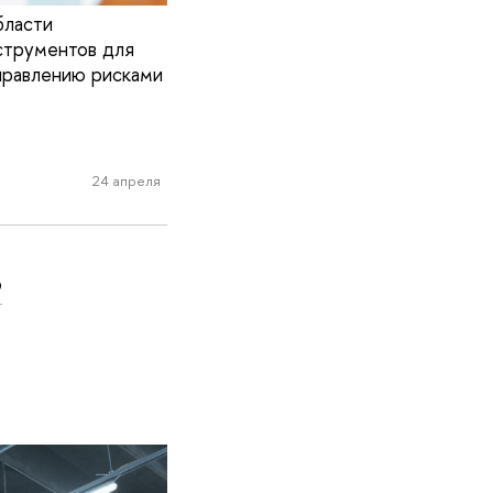
бласти
нструментов для
правлению рисками
24 апреля
ь