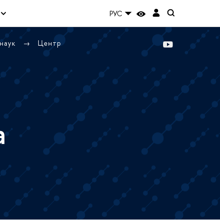
РУС
 наук
Центр
а