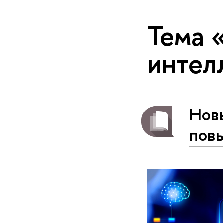
Тема 
интел
Нов
пов