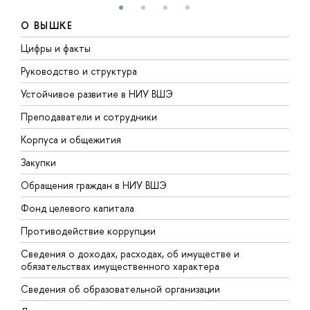
О ВЫШКЕ
Цифры и факты
Л
Руководство и структура
Д
Устойчивое развитие в НИУ ВШЭ
О
Преподаватели и сотрудники
П
Корпуса и общежития
В
Закупки
П
Обращения граждан в НИУ ВШЭ
А
Фонд целевого капитала
Д
Противодействие коррупции
Ц
Сведения о доходах, расходах, об имуществе и
Б
обязательствах имущественного характера
О
Сведения об образовательной организации
О